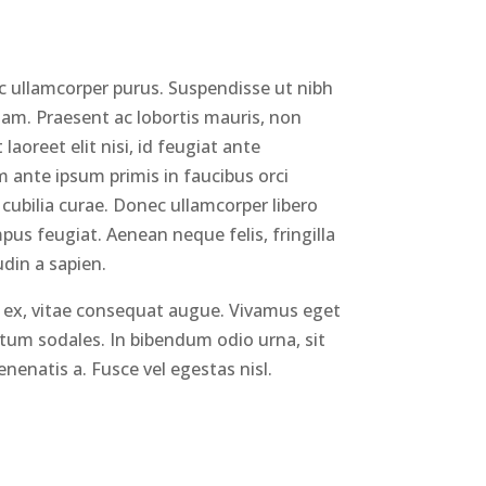
c ullamcorper purus. Suspendisse ut nibh
quam. Praesent ac lobortis mauris, non
aoreet elit nisi, id feugiat ante
 ante ipsum primis in faucibus orci
 cubilia curae. Donec ullamcorper libero
mpus feugiat. Aenean neque felis, fringilla
udin a sapien.
ex, vitae consequat augue. Vivamus eget
um sodales. In bibendum odio urna, sit
enatis a. Fusce vel egestas nisl.