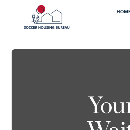
HOM
You