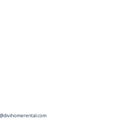
o@divihomerental.com