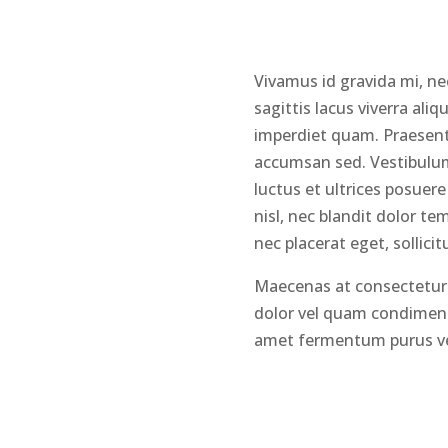
Vivamus id gravida mi, ne
sagittis lacus viverra ali
imperdiet quam. Praesent l
accumsan sed. Vestibulum
luctus et ultrices posuere
nisl, nec blandit dolor te
nec placerat eget, sollicit
Maecenas at consectetur 
dolor vel quam condiment
amet fermentum purus ven