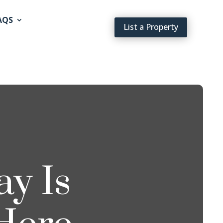
AQS
List a Property
y Is