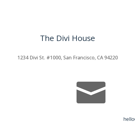
The Divi House
1234 Divi St. #1000, San Francisco, CA 94220

hell