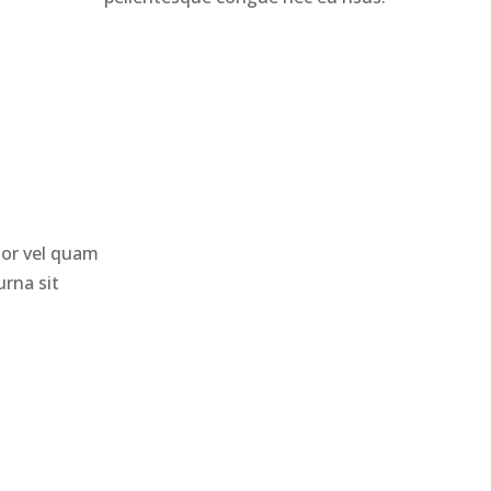
lor vel quam
rna sit